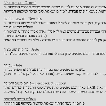
בדיקות כללי – General
חדשים, הדרכה - Newbies
תם מוזמנים לשאול כאוות נפשכם לגבי מקצוע הבדיקות וה-QA, כיצד ניתן להיכנס, מה כדאי ללמוד, היכן כדאי ללמוד,
שאלות מראיונות וכד'.
(אנא הקפידו על טוהר הפורום - טענות כלפי גורמים שונים יש להעלות תוך גיבוי עובדתי ובצורה מכובדת, פרסום סמוי ללא גילוי נאות אסור בתחליט האיסור -
כתיבת עובדות והמלצות מותר)
בדיקות אוטומציה - Auto
למיניהם, צב"ד וכד'.
עבודה - Jobs
כאן אתם מוזמנים לפרסם הודעות עבודה או חיפוש עבודה.
פידו לצרף פרטי קשר שאינם גלויים (אחרת לא נוכל להגן על פרטיותיכם)
פורום משוב ותמיכה – Feedback & Support
שאלות דוגמה למבחנים
פורום זה נועד לפיתוח שאלות לדוגמה בשיתוף עם הקהילה