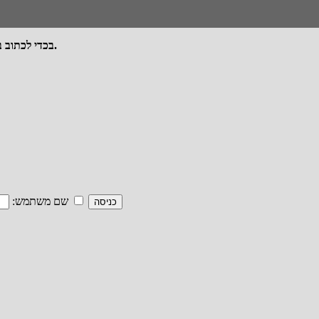
בכדי לכתוב בפורום יש להרשם או להתחבר - ההרשמה/כניסה מתבצעת מכותרת האתר.
זכור אותי
שם משתמש: