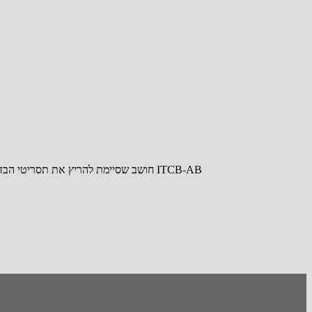
חושב שסיימת להריץ את תסריטי הבדיקות? קח 15 דקות ובצע בדיקות חופשיות, תופתע לגלות כמה באגים אתה מוצא! טיפים מחברי ITCB-AB