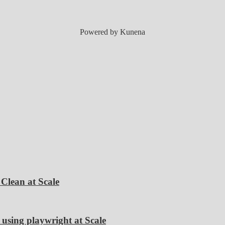
Powered by
Kunena
 Clean at Scale
using playwright at Scale