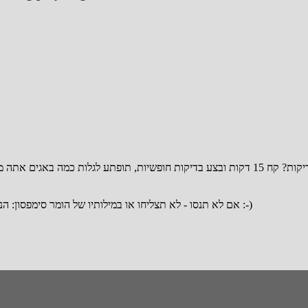
אם לא תנסו - לא תצליחו או במילותיו של הומר סימפסון: הניסיון הוא הצעד הראשון לקראת כישלון :-)