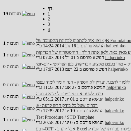
דף:
1
תגובות
19
2
3
4
בחינת ההסמכה של ISTQB Foundation Level
תגובות
1
halperinko
ע"י
הנושא פורסם ב 16 נוב 2014 14:24
ע מאין באת ולאן אתה הולך - ההיסטוריה של הבדיקות
תגובות
1
halperinko
ע"י
הנושא פורסם ב 01 יול 2013 07:03
תגובות
0
halperinko
ע"י
הנושא פורסם ב 22 דצמ 2013 17:07
ללמוד לתכנת ועדיין לא הספיק - הנה חומר לימוד עצמי
תגובות
0
halperinko
ע"י
הנושא פורסם ב 27 אוג 2017 11:23
כיצד לשפר את סיכוייכם למצוא עבודה
תגובות
0
halperinko
ע"י
הנושא פורסם ב 01 יונ 2017 05:12
30 דברים שעל כל בודק חדש לדעת
תגובות
0
halperinko
ע"י
הנושא פורסם ב 19 ינו 2017 17:39
Test Procedure / STD Template
תגובות
1
halperinko
ע"י
הנושא פורסם ב 05 ינו 2017 20:58
קשר לשיפור יעילות עבודתו של הבודק