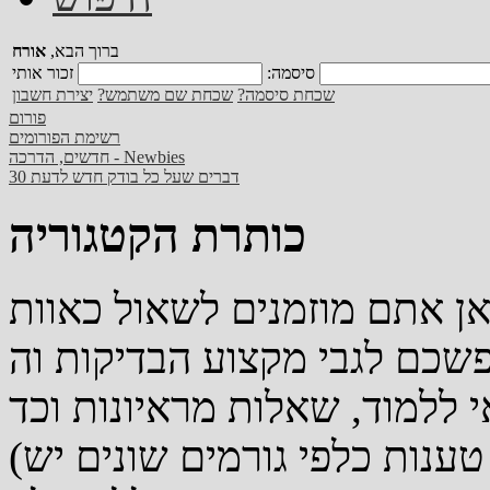
ברוך הבא,
אורח
סיסמה:
שכחת סיסמה?
שכחת שם משתמש?
יצירת חשבון
פורום
רשימת הפורומים
חדשים, הדרכה - Newbies
30 דברים שעל כל בודק חדש לדעת
כותרת הקטגוריה
אן אתם מוזמנים לשאול כאוות
כם לגבי מקצוע הבדיקות וה-QA, כיצד ניתן להיכנס, מה כדאי
(אנא הקפידו על טוהר הפורום - טענות כלפי גורמים שונים יש