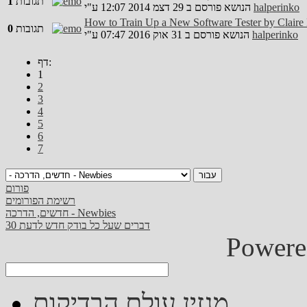
תגובות
1
halperinko
ע"י
הנושא פורסם ב 29 דצמ 2014 12:07
How to Train Up a New Software Tester by Claire
תגובות
0
halperinko
ע"י
הנושא פורסם ב 31 אוק 2016 07:47
דף:
1
2
3
4
5
6
7
פורום
רשימת הפורומים
חדשים, הדרכה - Newbies
30 דברים שעל כל בודק חדש לדעת
Powere
מגזין עולם הבדיקות