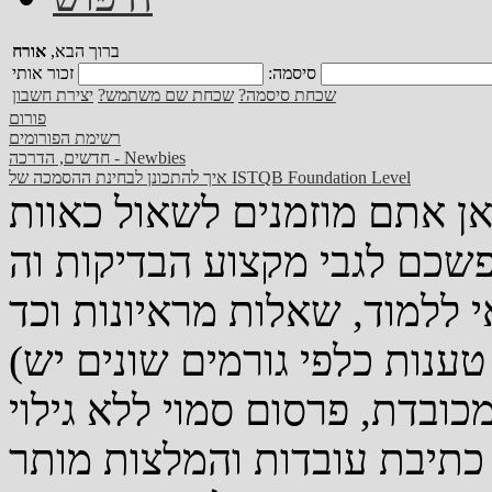
ברוך הבא,
אורח
סיסמה:
שכחת סיסמה?
שכחת שם משתמש?
יצירת חשבון
פורום
רשימת הפורומים
חדשים, הדרכה - Newbies
איך להתכונן לבחינת ההסמכה של ISTQB Foundation Level
אן אתם מוזמנים לשאול כאוות
כם לגבי מקצוע הבדיקות וה-QA, כיצד ניתן להיכנס, מה כדאי
(אנא הקפידו על טוהר הפורום - טענות כלפי גורמים שונים יש
מכובדת, פרסום סמוי ללא גילוי