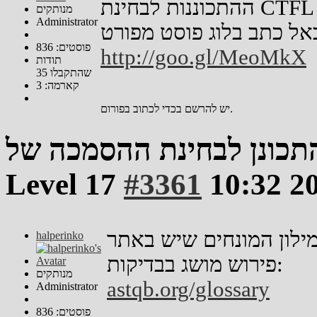
מנותקים
Administrator
פוסטים: 836
http://goo.gl/MeoMkX
תודות
שהתקבלו 35
קארמה: 3
יש להרשם בכדי לכתוב בפורום.
נן לבחינת ההסמכה של ISTQB Foundation
Level
#3361
נחים שיש באתר ITCB, אתם מוזמנים לחפש
halperinko
פירוש מושג בבדיקות:
מנותקים
astqb.org/glossary
Administrator
פוסטים: 836