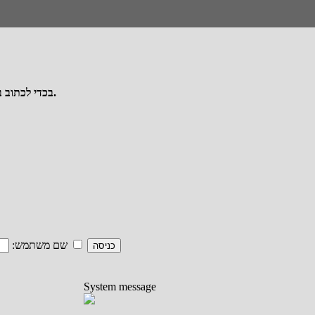
בכדי לכתוב בפורום יש להרשם או להתחבר - ההרשמה/כניסה מתבצעת מכותרת האתר.
זכור אותי
שם משתמש:
System message