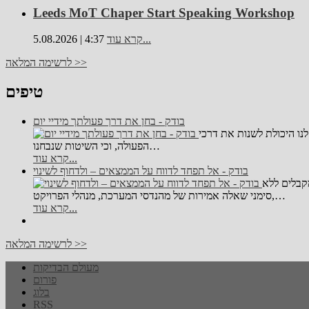
Leeds MoT Chaper Start Speaking Workshop
קרא עוד...
5.08.2026 | 4:37
לרשימה המלאה >>
טיפים
בודק - בחן את דרך פעולתך מידיי יום
לנו היכולת לשנות את דרכי
הפעולה, וכי השיטות שנבחנו…
קרא עוד...
בודק - אל תפחד לדווח על הממצאים – ולדחוף לשינוי
מקבלים ללא
סימני שאלה אמירות של מהנדסי המערכת, מנהלי הפרויקט,…
קרא עוד...
לרשימה המלאה >>
מעולם הבדיקות
פורום
בלוג
RSS